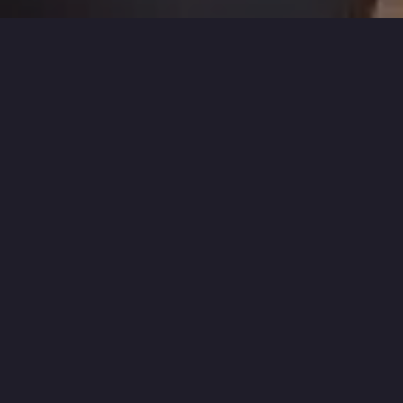
ÁREA O MELHOR MVP
-
MAOC
>
O MELHOR MVP
>
JOGOS DE SIMULACAO PARA NINTENDO 64
Adquira Games/Consoles ou Acessórios!
Jogos para Nintendo 64 de:
Tiro
Corrida
Ação
Simulacao
Esportes
FPS
Jogos de Simulacao para: