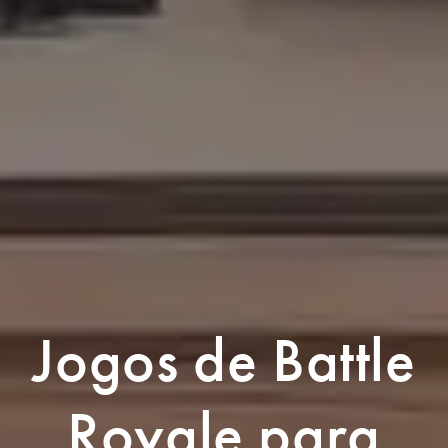
Jogos de Battle
Royale para