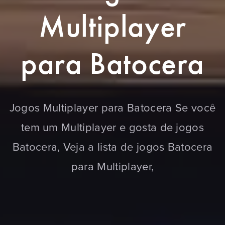
Multiplayer
para Batocera
Jogos Multiplayer para Batocera Se você
tem um Multiplayer e gosta de jogos
Batocera, Veja a lista de jogos Batocera
para Multiplayer,