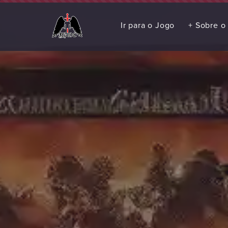
Ir para o Jogo
+ Sobre o