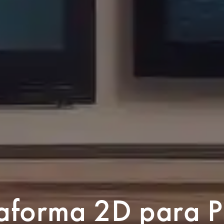
taforma 2D para 