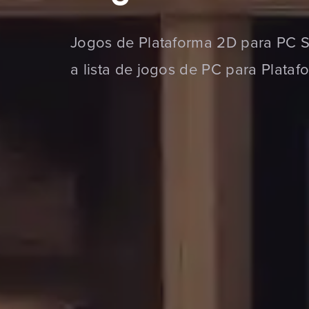
Jogos de Plataforma 2D para PC S
a lista de jogos de PC para Plataf