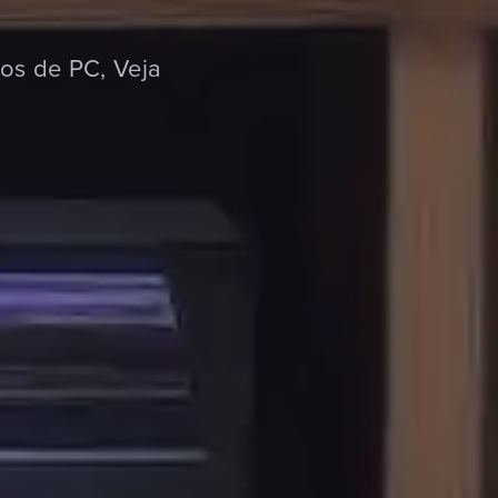
os de PC, Veja