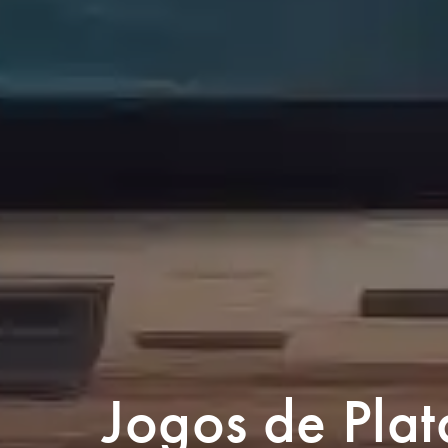
Jogos de Pla