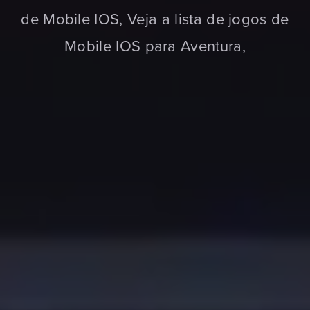
de Mobile IOS, Veja a lista de jogos de
Mobile IOS para Aventura,