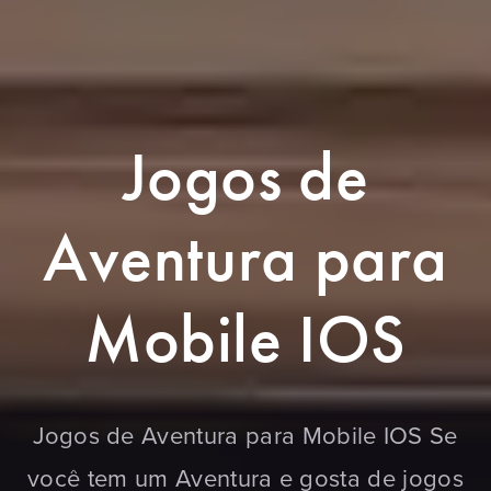
Jogos de
Aventura para
Mobile IOS
Jogos de Aventura para Mobile IOS Se
você tem um Aventura e gosta de jogos