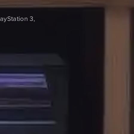
ayStation 3,