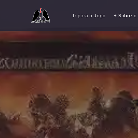
Ir para o Jogo
+ Sobre o