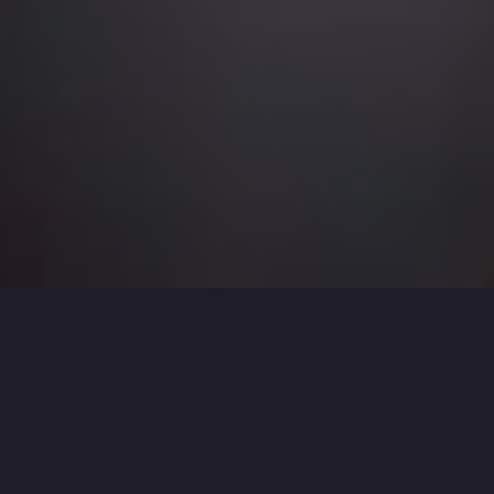
ÁREA O MELHOR MVP
-
MAOC
>
O MELHOR MVP
>
MY TIME AT SANDROCK
Adquira Games/Consoles ou Acessórios!