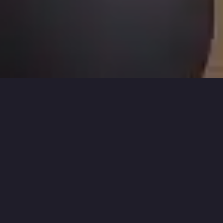
ÁREA O MELHOR MVP
-
MAOC
>
O MELHOR MVP
>
JOGOS ASSIMÉTRICO
Adquira Games/Consoles ou Acessórios!
Jogos Assimétrico para:
Nintendo
PS4
Xbox One
Switch