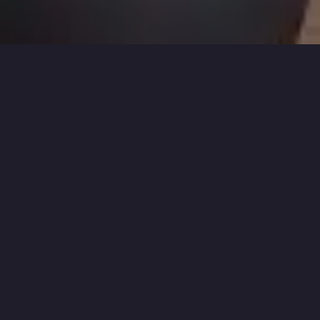
ÁREA O MELHOR MVP
-
MAOC
>
O MELHOR MVP
>
JOGOS DE RUN 'N GUN PARA NINTENDO SWITCH
Adquira Games/Consoles ou Acessórios!
Jogos para Nintendo Switch de:
Tiro
Ação
Aventura
RPG
Simulacao
Esportes