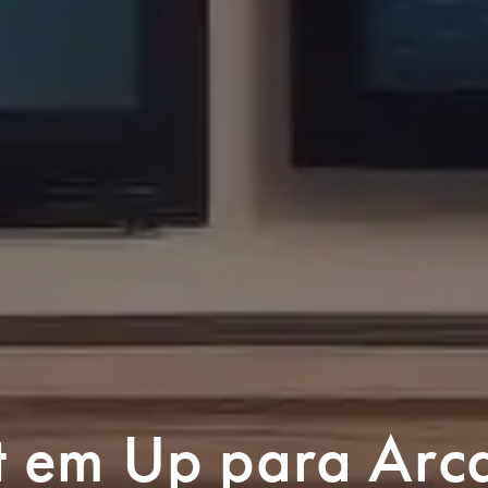
t em Up para Arc