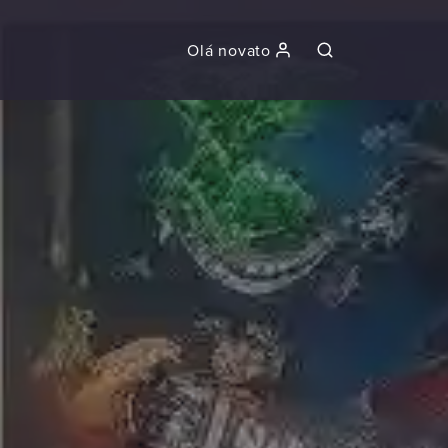
Olá novato