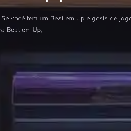
 Se você tem um Beat em Up e gosta de jogo
ara Beat em Up,