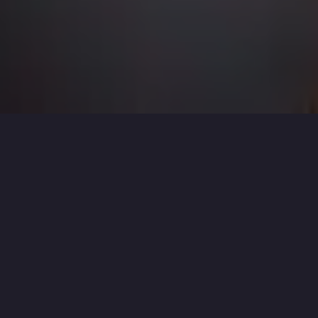
ÁREA O MELHOR MVP
-
MAOC
>
O MELHOR MVP
>
GAME STICK M15 PRO
Adquira Games/Consoles ou Acessórios!