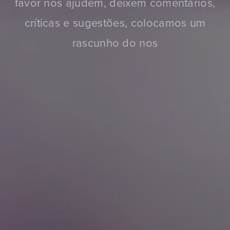
favor nos ajudem, deixem comentários,
críticas e sugestões, colocamos um
rascunho do nos