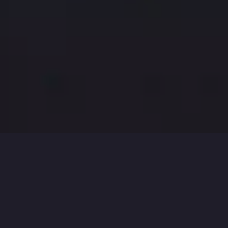
MAOC
>
O JOGO
>
CARTAS DO CARD GAME
>
CRUCIFIXO DE PRATA