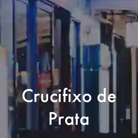
Crucifixo de
Prata